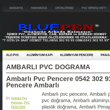
ANASAYFA
HAKKIMIZDA
ÜRÜNLERİMİZ
PVC SİPARİŞ HATTI
ALO PVC
ALÜMİNYUM KAPI
ALÜMİNYUM PENCERE
PANJU
AMBARLI PVC DOĞRAMA
Ambarlı Pvc Pencere 0542 302 9
Pencere Ambarlı
Ambarlı pvc pencere, Ambarlı 
Ambarlı Pvc
pvc doğrama, Ambarlı alüminy
Pencere
,
PVC
plastik doğrama, Ambarlı Pima
PENCERE