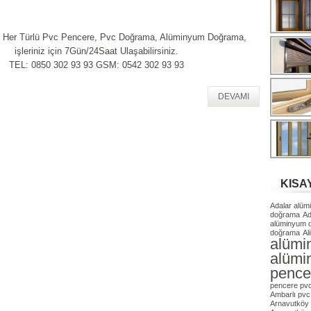
e Her Türlü Pvc Pencere, Pvc Doğrama, Alüminyum Doğrama,
işleriniz için 7Gün/24Saat Ulaşabilirsiniz.
TEL: 0850 302 93 93 GSM: 0542 302 93 93
DEVAMI
KISA
Adalar alü
doğrama
Ad
alüminyum 
doğrama
Al
alümi
alümi
pence
pencere pv
Ambarlı pvc
Arnavutköy