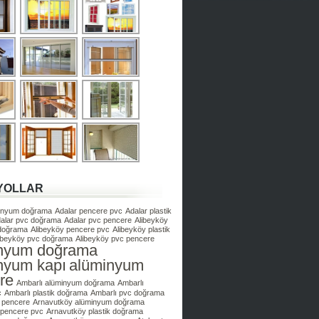
YOLLAR
minyum doğrama
Adalar pencere pvc
Adalar plastik
alar pvc doğrama
Adalar pvc pencere
Alibeyköy
doğrama
Alibeyköy pencere pvc
Alibeyköy plastik
ibeyköy pvc doğrama
Alibeyköy pvc pencere
nyum doğrama
nyum kapı
alüminyum
re
Ambarlı alüminyum doğrama
Ambarlı
c
Ambarlı plastik doğrama
Ambarlı pvc doğrama
 pencere
Arnavutköy alüminyum doğrama
 pencere pvc
Arnavutköy plastik doğrama