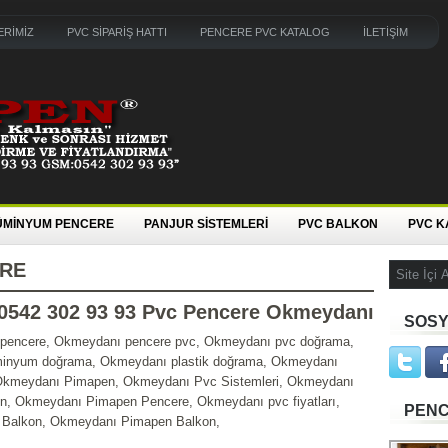
RİMİZ
PVC SİPARİŞ HATTI
PENCERE PVC KATALOG
İLETİŞİM
ÜMİNYUM PENCERE
PANJUR SİSTEMLERİ
PVC BALKON
PVC K
ERE
0542 302 93 93 Pvc Pencere Okmeydanı
SOSY
pencere, Okmeydanı pencere pvc, Okmeydanı pvc doğrama,
inyum doğrama, Okmeydanı plastik doğrama, Okmeydanı
Okmeydanı Pimapen, Okmeydanı Pvc Sistemleri, Okmeydanı
n, Okmeydanı Pimapen Pencere, Okmeydanı pvc fiyatları,
PENC
Balkon, Okmeydanı Pimapen Balkon,