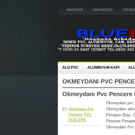
ANASAYFA
HAKKIMIZDA
ÜRÜNLE
ALO PVC
ALÜMİNYUM KAPI
AL
OKMEYDANI PVC PENC
Okmeydanı Pvc Pencere 
Okmeydanı pvc 
Okmeydanı alüm
Okmeydanı Pvc
Pencere
,
PVC
Pimapen Bayi, 
PENCERE
Pencere Pimape
Okmeydanı Pvc 