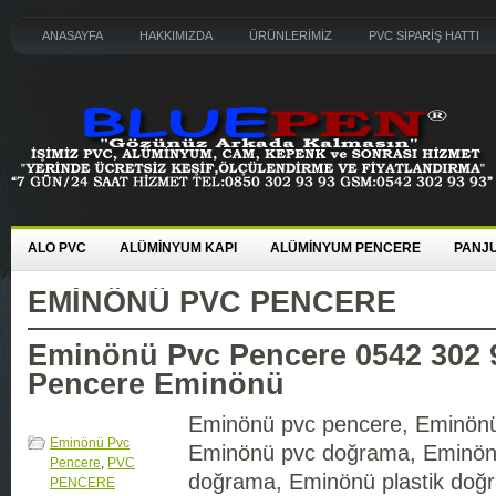
ANASAYFA
HAKKIMIZDA
ÜRÜNLERİMİZ
PVC SİPARİŞ HATTI
ALO PVC
ALÜMİNYUM KAPI
ALÜMİNYUM PENCERE
PANJU
EMINÖNÜ PVC PENCERE
Eminönü Pvc Pencere 0542 302 
Pencere Eminönü
Eminönü pvc pencere, Eminönü
Eminönü Pvc
Eminönü pvc doğrama, Eminö
Pencere
,
PVC
doğrama, Eminönü plastik doğ
PENCERE