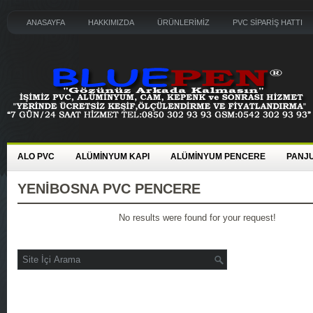
ANASAYFA
HAKKIMIZDA
ÜRÜNLERİMİZ
PVC SİPARİŞ HATTI
ALO PVC
ALÜMİNYUM KAPI
ALÜMİNYUM PENCERE
PANJU
YENIBOSNA PVC PENCERE
No results were found for your request!